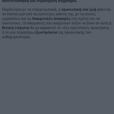
αυτοπεποίθηση και στρατηγική ψυχραιμία
.
Παράλληλα με τα επαγγελματικά, η
προσωπική του ζωή
φαίνεται
να διανύει μια από τις καλύτερες φάσεις της, με τις κοινές
εμφανίσεις και τις
διακριτικές αναφορές
στη σχέση του να
πυκνώνουν. Οι θαυμαστές του αναμένουν πλέον να δουν αν αυτή η
θετική ενέργεια
θα μεταφραστεί σε νέες τηλεοπτικές προκλήσεις
ή σε μια περαιτέρω
εξωστρέφεια
της προσωπικής του
καθημερινότητας.