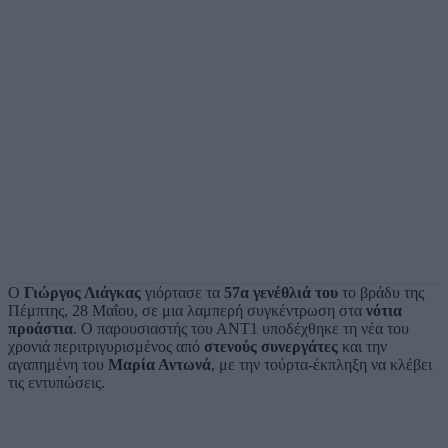
Ο
Γιώργος Λιάγκας
γιόρτασε τα
57α γενέθλιά του
το βράδυ της
Πέμπτης, 28 Μαΐου, σε μια λαμπερή συγκέντρωση στα
νότια
προάστια
. Ο παρουσιαστής του ΑΝΤ1 υποδέχθηκε τη νέα του
χρονιά περιτριγυρισμένος από
στενούς συνεργάτες
και την
αγαπημένη του
Μαρία Αντωνά
, με την τούρτα-έκπληξη να κλέβει
τις εντυπώσεις.