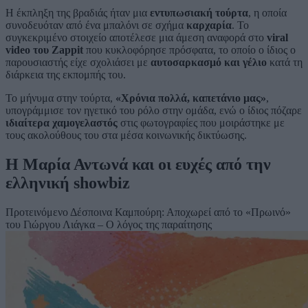
Η έκπληξη της βραδιάς ήταν μια
εντυπωσιακή τούρτα
, η οποία
συνοδευόταν από ένα μπαλόνι σε σχήμα
καρχαρία
. Το
συγκεκριμένο στοιχείο αποτέλεσε μια άμεση αναφορά στο
viral
video του Zappit
που κυκλοφόρησε πρόσφατα, το οποίο ο ίδιος ο
παρουσιαστής είχε σχολιάσει με
αυτοσαρκασμό και γέλιο
κατά τη
διάρκεια της εκπομπής του.
Το μήνυμα στην τούρτα,
«Χρόνια πολλά, καπετάνιο μας»
,
υπογράμμισε τον ηγετικό του ρόλο στην ομάδα, ενώ ο ίδιος πόζαρε
ιδιαίτερα χαμογελαστός
στις φωτογραφίες που μοιράστηκε με
τους ακολούθους του στα μέσα κοινωνικής δικτύωσης.
Η Μαρία Αντωνά και οι ευχές από την
ελληνική showbiz
Προτεινόμενο
Δέσποινα Καμπούρη: Αποχωρεί από το «Πρωινό»
του Γιώργου Λιάγκα – Ο λόγος της παραίτησης