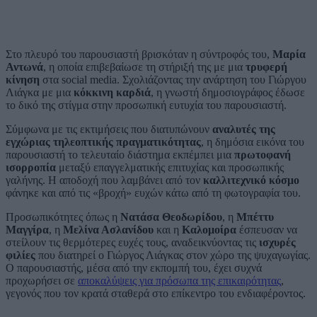
Στο πλευρό του παρουσιαστή βρισκόταν η σύντροφός του,
Μαρία
Αντωνά
, η οποία επιβεβαίωσε τη στήριξή της με μια
τρυφερή
κίνηση
στα social media. Σχολιάζοντας την ανάρτηση του Γιώργου
Λιάγκα με μια
κόκκινη καρδιά
, η γνωστή δημοσιογράφος έδωσε
το δικό της στίγμα στην προσωπική ευτυχία του παρουσιαστή.
Σύμφωνα με τις εκτιμήσεις που διατυπώνουν
αναλυτές της
εγχώριας τηλεοπτικής πραγματικότητας
, η δημόσια εικόνα του
παρουσιαστή το τελευταίο διάστημα εκπέμπει μια
πρωτοφανή
ισορροπία
μεταξύ επαγγελματικής επιτυχίας και προσωπικής
γαλήνης. Η αποδοχή που λαμβάνει από τον
καλλιτεχνικό κόσμο
φάνηκε και από τις «βροχή» ευχών κάτω από τη φωτογραφία του.
Προσωπικότητες όπως η
Νατάσα Θεοδωρίδου
, η
Μπέττυ
Μαγγίρα
, η
Μελίνα Ασλανίδου
και η
Καλομοίρα
έσπευσαν να
στείλουν τις θερμότερες ευχές τους, αναδεικνύοντας τις
ισχυρές
φιλίες
που διατηρεί ο Γιώργος Λιάγκας στον χώρο της ψυχαγωγίας.
Ο παρουσιαστής, μέσα από την εκπομπή του, έχει συχνά
προχωρήσει σε
αποκαλύψεις για πρόσωπα της επικαιρότητας
,
γεγονός που τον κρατά σταθερά στο επίκεντρο του ενδιαφέροντος.