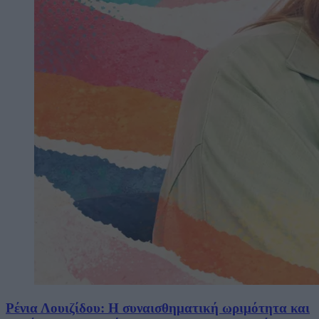
Ρένια Λουιζίδου: Η συναισθηματική ωριμότητα και