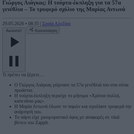
Γιώργος Λιάγκας: Η τούρτα-έκπληξη για τα 57α
γενέθλια – Το τρυφερό σχόλιο της Μαρίας Αντωνά
29.05.2026
•
08:35
|
Σοφία Αλεξίου
Ακούστε!
Κοινοποίηση
Τι πρέπει να ξέρετε…
Ο Γιώργος Λιάγκας γιόρτασε τα 57α γενέθλιά του στα νότια
προάστια.
Η τούρτα-έκπληξη περιείχε το μήνυμα «Χρόνια πολλά,
καπετάνιο μας».
Η Μαρία Αντωνά έδωσε το παρών και σχολίασε τρυφερά την
ανάρτησή του.
Το πάρτι είχε χιουμοριστικό ύφος με αναφορές σε viral
βίντεο του Zappit.