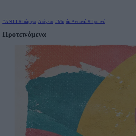
#ΑΝΤ1
#Γιώργος Λιάγκας
#Μαρία Αντωνά
#Πρωινό
Προτεινόμενα