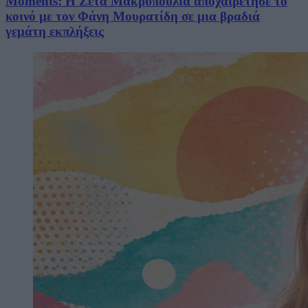
Moments: Η Ζέτα Μακρυπούλια αποχαιρέτησε το
κοινό με τον Φάνη Μουρατίδη σε μια βραδιά
γεμάτη εκπλήξεις