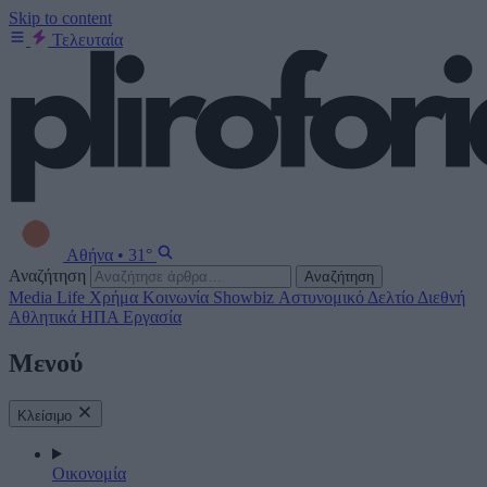
Skip to content
Τελευταία
Αθήνα
•
31°
Αναζήτηση
Αναζήτηση
Media
Life
Χρήμα
Κοινωνία
Showbiz
Αστυνομικό Δελτίο
Διεθνή
Αθλητικά
ΗΠΑ
Εργασία
Μενού
Κλείσιμο
Οικονομία