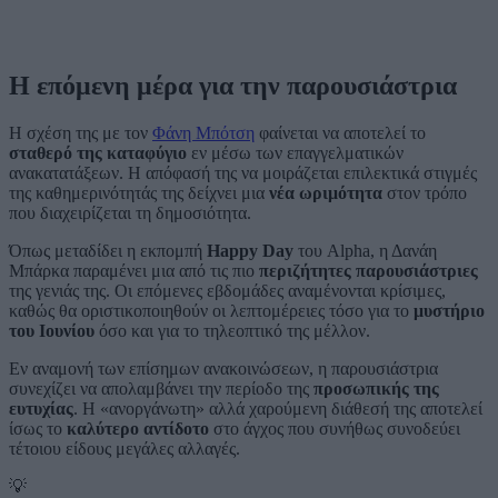
Η επόμενη μέρα για την παρουσιάστρια
Η σχέση της με τον
Φάνη Μπότση
φαίνεται να αποτελεί το
σταθερό της καταφύγιο
εν μέσω των επαγγελματικών
ανακατατάξεων. Η απόφασή της να μοιράζεται επιλεκτικά στιγμές
της καθημερινότητάς της δείχνει μια
νέα ωριμότητα
στον τρόπο
που διαχειρίζεται τη δημοσιότητα.
Όπως μεταδίδει η εκπομπή
Happy Day
του Alpha, η Δανάη
Μπάρκα παραμένει μια από τις πιο
περιζήτητες παρουσιάστριες
της γενιάς της. Οι επόμενες εβδομάδες αναμένονται κρίσιμες,
καθώς θα οριστικοποιηθούν οι λεπτομέρειες τόσο για το
μυστήριο
του Ιουνίου
όσο και για το τηλεοπτικό της μέλλον.
Εν αναμονή των επίσημων ανακοινώσεων, η παρουσιάστρια
συνεχίζει να απολαμβάνει την περίοδο της
προσωπικής της
ευτυχίας
. Η «ανοργάνωτη» αλλά χαρούμενη διάθεσή της αποτελεί
ίσως το
καλύτερο αντίδοτο
στο άγχος που συνήθως συνοδεύει
τέτοιου είδους μεγάλες αλλαγές.
💡