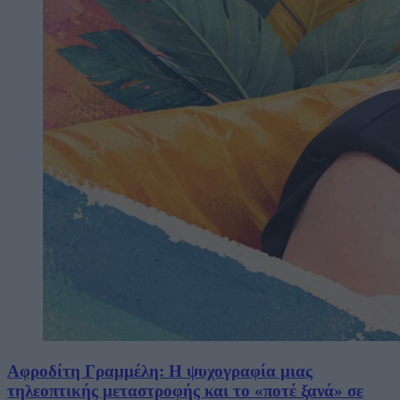
Αφροδίτη Γραμμέλη: Η ψυχογραφία μιας
τηλεοπτικής μεταστροφής και το «ποτέ ξανά» σε