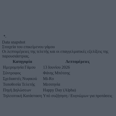
Data snapshot
Στοιχεία του επικείμενου γάμου
Οι λεπτομέρειες της τελετής και οι επαγγελματικές εξελίξεις της
παρουσιάστριας.
Κατηγορία
Λεπτομέρειες
Ημερομηνία Γάμου
13 Ιουνίου 2026
Σύντροφος
Φάνης Μπότσης
Σχεδιαστές Νυφικού
Mi-Ro
Τοποθεσία Τελετής
Μεσσηνία
Πηγή Δηλώσεων
Happy Day (Alpha)
Τηλεοπτική Κατάσταση
Υπό συζήτηση / Ευγνώμων για προτάσεις