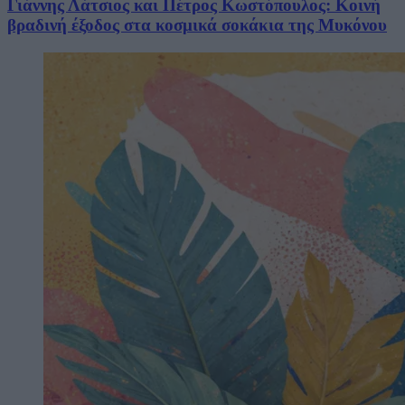
Γιάννης Λάτσιος και Πέτρος Κωστόπουλος: Κοινή
βραδινή έξοδος στα κοσμικά σοκάκια της Μυκόνου