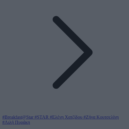
#Breakfast@Star
#STAR
#Ελένη Χατζίδου
#Ζήνα Κουτσελίνη
#Λιλή Πυράκη