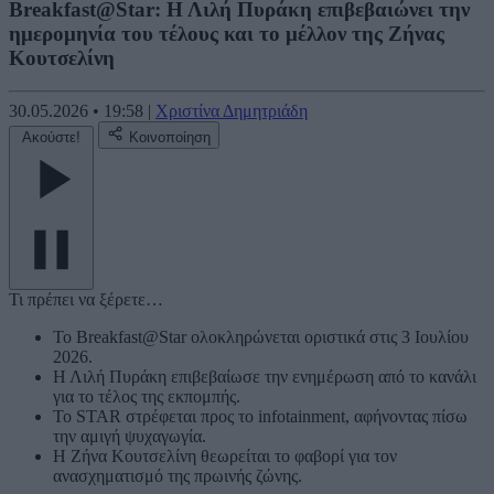
Breakfast@Star: Η Λιλή Πυράκη επιβεβαιώνει την
ημερομηνία του τέλους και το μέλλον της Ζήνας
Κουτσελίνη
30.05.2026
•
19:58
|
Χριστίνα Δημητριάδη
Ακούστε!
Κοινοποίηση
Τι πρέπει να ξέρετε…
Το Breakfast@Star ολοκληρώνεται οριστικά στις 3 Ιουλίου
2026.
Η Λιλή Πυράκη επιβεβαίωσε την ενημέρωση από το κανάλι
για το τέλος της εκπομπής.
Το STAR στρέφεται προς το infotainment, αφήνοντας πίσω
την αμιγή ψυχαγωγία.
Η Ζήνα Κουτσελίνη θεωρείται το φαβορί για τον
ανασχηματισμό της πρωινής ζώνης.