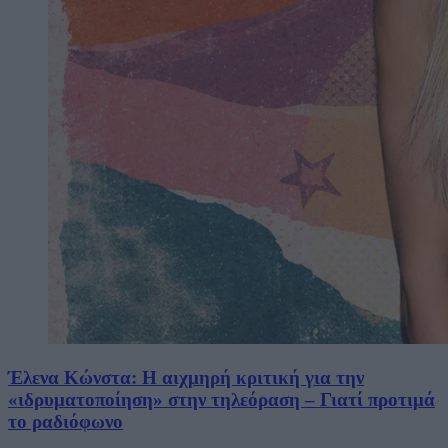
Έλενα Κώνστα: Η αιχμηρή κριτική για την
«ιδρυματοποίηση» στην τηλεόραση – Γιατί προτιμά
το ραδιόφωνο