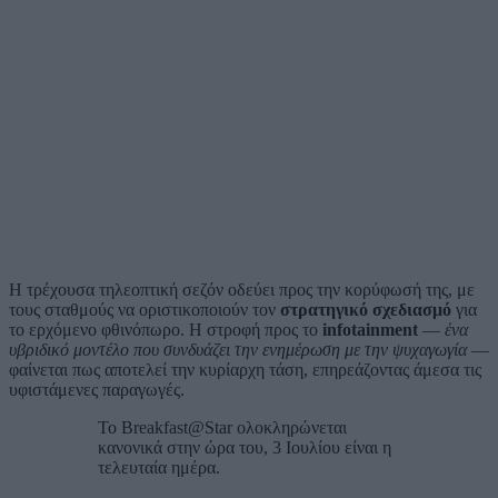
Η τρέχουσα τηλεοπτική σεζόν οδεύει προς την κορύφωσή της, με
τους σταθμούς να οριστικοποιούν τον
στρατηγικό σχεδιασμό
για
το ερχόμενο φθινόπωρο. Η στροφή προς το
infotainment
—
ένα
υβριδικό μοντέλο που συνδυάζει την ενημέρωση με την ψυχαγωγία
—
φαίνεται πως αποτελεί την κυρίαρχη τάση, επηρεάζοντας άμεσα τις
υφιστάμενες παραγωγές.
Το Breakfast@Star ολοκληρώνεται
κανονικά στην ώρα του, 3 Ιουλίου είναι η
τελευταία ημέρα.