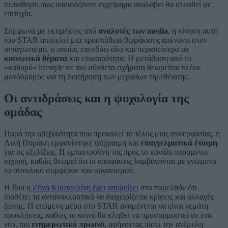
πεποίθηση πως οποιοδήποτε εγχείρημα αναλάβει θα στεφθεί με
επιτυχία.
Σύμφωνα με εκτιμήσεις από
αναλυτές των media
, η κίνηση αυτή
του STAR αποτελεί μια προσπάθεια θωράκισης απέναντι στον
ανταγωνισμό, ο οποίος επενδύει όλο και περισσότερο σε
κοινωνικά θέματα
και επικαιρότητα. Η μετάβαση από το
«καθαρό» lifestyle σε πιο σύνθετα σχήματα θεωρείται πλέον
μονόδρομος για τη διατήρηση των μεριδίων τηλεθέασης.
Οι αντιδράσεις και η ψυχολογία της
ομάδας
Παρά την αβεβαιότητα που προκαλεί το τέλος μιας συνεργασίας, η
Λιλή Πυράκη εμφανίστηκε ψύχραιμη και
επαγγελματικά έτοιμη
για τις εξελίξεις. Η εμπιστοσύνη της προς το κανάλι παραμένει
ισχυρή, καθώς θεωρεί ότι οι αποφάσεις λαμβάνονται με γνώμονα
το συνολικό συμφέρον του οργανισμού.
Η ίδια η
Ζήνα Κουτσελίνη έχει αποδείξει
στο παρελθόν ότι
διαθέτει τα αντανακλαστικά να διαχειρίζεται κρίσεις και αλλαγές
ζώνης. Η επόμενη μέρα στο STAR αναμένεται να είναι γεμάτη
προκλήσεις, καθώς το κοινό θα κληθεί να προσαρμοστεί σε ένα
νέο, πιο
ενημερωτικό πρωινό
, αφήνοντας πίσω την ανέμελη