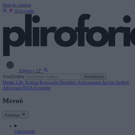
Skip to content
Τελευταία
Αθήνα
•
32°
Αναζήτηση
Αναζήτηση
Media
Life
Χρήμα
Κοινωνία
Showbiz
Αστυνομικό Δελτίο
Διεθνή
Αθλητικά
ΗΠΑ
Εργασία
Μενού
Κλείσιμο
Οικονομία