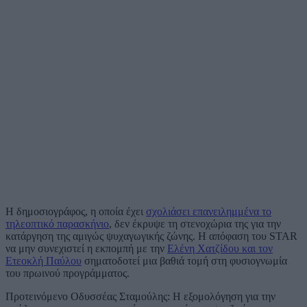
Η δημοσιογράφος, η οποία έχει
σχολιάσει επανειλημμένα το
τηλεοπτικό παρασκήνιο
, δεν έκρυψε τη στενοχώρια της για την
κατάργηση της αμιγώς ψυχαγωγικής ζώνης. Η απόφαση του STAR
να μην συνεχιστεί η εκπομπή με την
Ελένη Χατζίδου και τον
Ετεοκλή Παύλου
σηματοδοτεί μια βαθιά τομή στη φυσιογνωμία
του πρωινού προγράμματος.
Προτεινόμενο
Οδυσσέας Σταμούλης: Η εξομολόγηση για την