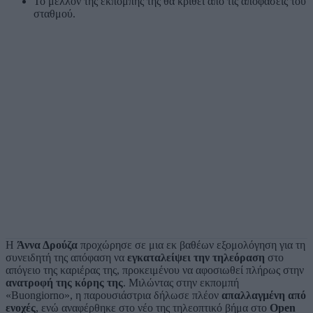
Το μέλλον της εκπομπής της θα κριθεί από τις αποφάσεις του
σταθμού.
Η
Άννα Δρούζα
προχώρησε σε μια εκ βαθέων εξομολόγηση για τη
συνειδητή της απόφαση να
εγκαταλείψει την τηλεόραση
στο
απόγειο της καριέρας της, προκειμένου να αφοσιωθεί πλήρως στην
ανατροφή της κόρης της
. Μιλώντας στην εκπομπή
«Buongiorno», η παρουσιάστρια δήλωσε πλέον
απαλλαγμένη από
ενοχές
, ενώ αναφέρθηκε στο νέο της τηλεοπτικό βήμα στο
Open