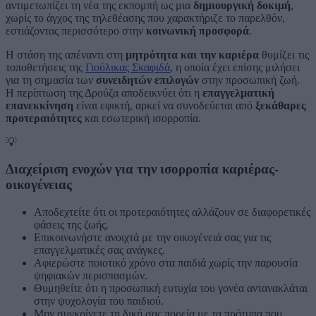
αντιμετωπίζει τη νέα της εκπομπή ως μια
δημιουργική δοκιμή
,
χωρίς το άγχος της τηλεθέασης που χαρακτήριζε το παρελθόν,
εστιάζοντας περισσότερο στην
κοινωνική προσφορά
.
Η στάση της απέναντι στη
μητρότητα και την καριέρα
θυμίζει τις
τοποθετήσεις της
Γιούλικας Σκαφιδά
, η οποία έχει επίσης μιλήσει
για τη σημασία των
συνειδητών επιλογών
στην προσωπική ζωή.
Η περίπτωση της Δρούζα αποδεικνύει ότι η
επαγγελματική
επανεκκίνηση
είναι εφικτή, αρκεί να συνοδεύεται από
ξεκάθαρες
προτεραιότητες
και εσωτερική ισορροπία.
💡
Διαχείριση ενοχών για την ισορροπία καριέρας-
οικογένειας
Αποδεχτείτε ότι οι προτεραιότητες αλλάζουν σε διαφορετικές
φάσεις της ζωής.
Επικοινωνήστε ανοιχτά με την οικογένειά σας για τις
επαγγελματικές σας ανάγκες.
Αφιερώστε ποιοτικό χρόνο στα παιδιά χωρίς την παρουσία
ψηφιακών περισπασμών.
Θυμηθείτε ότι η προσωπική ευτυχία του γονέα αντανακλάται
στην ψυχολογία του παιδιού.
Μην συγκρίνετε τη δική σας πορεία με τα πρότυπα που