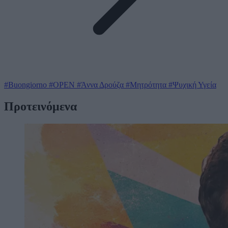
#Buongiorno
#OPEN
#Άννα Δρούζα
#Μητρότητα
#Ψυχική Υγεία
Προτεινόμενα