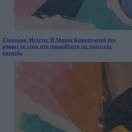
Ελεονώρα Μελέτη: Η Μαρία Καρυστιανού δεν
μπορεί να είναι στο απυρόβλητο ως πολιτικός
αρχηγός