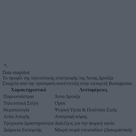
Data snapshot
Το προφίλ της τηλεοπτικής επιστροφής της Άννας Δρούζα
Στοιχεία από την πρόσφατη συνέντευξη στην εκπομπή Buongiorno.
Χαρακτηριστικό
Λεπτομέρειες
Παρουσιάστρια
Άννα Δρούζα
Τηλεοπτική Στέγη
Open
Θεματολογία
Ψυχική Υγεία & Ποιότητα Ζωής
Αιτία Αποχής
Ανατροφή κόρης
Τρέχουσα Δραστηριότητα
Διαλέξεις για την ψυχική υγεία
Διάρκεια Εκπομπής
Μικρή σειρά επεισοδίων (Δοκιμαστική)