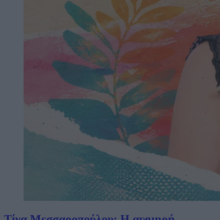
Τίνα Μεσσαροπούλου: Η αιχμηρή