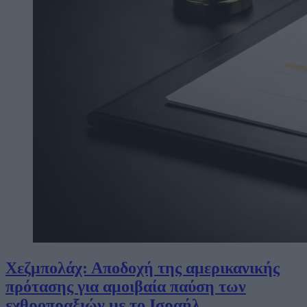
Χεζμπολάχ: Αποδοχή της αμερικανικής
πρότασης για αμοιβαία παύση των
εχθροπραξιών με το Ισραήλ