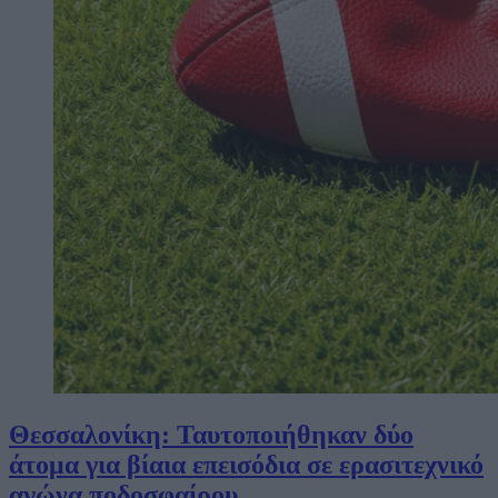
Θεσσαλονίκη: Ταυτοποιήθηκαν δύο
άτομα για βίαια επεισόδια σε ερασιτεχνικό
αγώνα ποδοσφαίρου