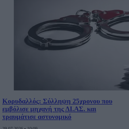
Κορυδαλλός: Σύλληψη 25χρονου που
εμβόλισε μηχανή της ΔΙ.ΑΣ. και
τραυμάτισε αστυνομικό
29.07.2026
•
10:09