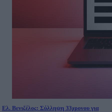
Ελ. Βενιζέλος: Σύλληψη 33χρονου για