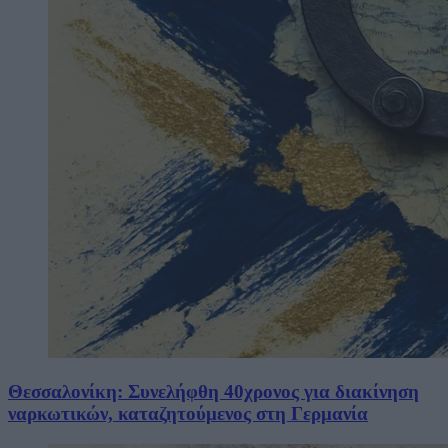
Θεσσαλονίκη: Συνελήφθη 40χρονος για διακίνηση
ναρκωτικών, καταζητούμενος στη Γερμανία