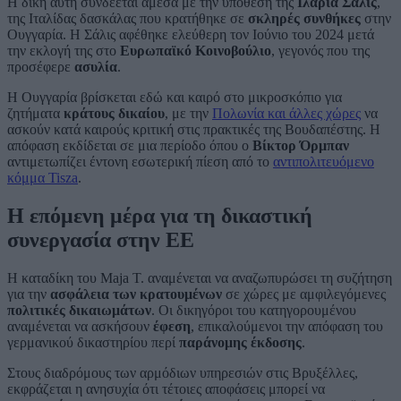
Η δίκη αυτή συνδέεται άμεσα με την υπόθεση της
Ιλάρια Σάλις
,
της Ιταλίδας δασκάλας που κρατήθηκε σε
σκληρές συνθήκες
στην
Ουγγαρία. Η Σάλις αφέθηκε ελεύθερη τον Ιούνιο του 2024 μετά
την εκλογή της στο
Ευρωπαϊκό Κοινοβούλιο
, γεγονός που της
προσέφερε
ασυλία
.
Η Ουγγαρία βρίσκεται εδώ και καιρό στο μικροσκόπιο για
ζητήματα
κράτους δικαίου
, με την
Πολωνία και άλλες χώρες
να
ασκούν κατά καιρούς κριτική στις πρακτικές της Βουδαπέστης. Η
απόφαση εκδίδεται σε μια περίοδο όπου ο
Βίκτορ Όρμπαν
αντιμετωπίζει έντονη εσωτερική πίεση από το
αντιπολιτευόμενο
κόμμα Tisza
.
Η επόμενη μέρα για τη δικαστική
συνεργασία στην ΕΕ
Η καταδίκη του Maja T. αναμένεται να αναζωπυρώσει τη συζήτηση
για την
ασφάλεια των κρατουμένων
σε χώρες με αμφιλεγόμενες
πολιτικές δικαιωμάτων
. Οι δικηγόροι του κατηγορουμένου
αναμένεται να ασκήσουν
έφεση
, επικαλούμενοι την απόφαση του
γερμανικού δικαστηρίου περί
παράνομης έκδοσης
.
Στους διαδρόμους των αρμόδιων υπηρεσιών στις Βρυξέλλες,
εκφράζεται η ανησυχία ότι τέτοιες αποφάσεις μπορεί να