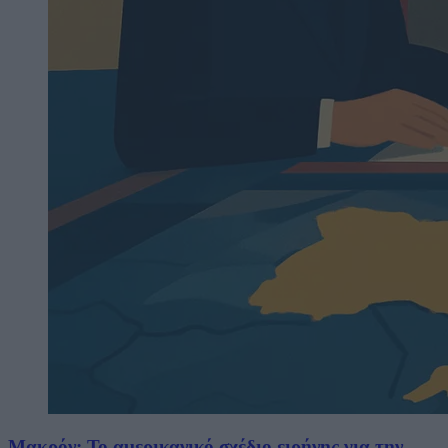
Μακρόν: Το αμερικανικό σχέδιο ειρήνης για την