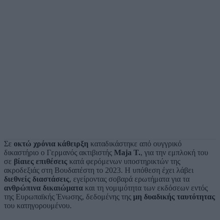
Σε
οκτώ χρόνια κάθειρξη
καταδικάστηκε από ουγγρικό
δικαστήριο ο Γερμανός ακτιβιστής
Maja T.
, για την εμπλοκή του
σε
βίαιες επιθέσεις
κατά φερόμενων υποστηρικτών της
ακροδεξιάς στη Βουδαπέστη το 2023. Η υπόθεση έχει λάβει
διεθνείς διαστάσεις
, εγείροντας σοβαρά ερωτήματα για τα
ανθρώπινα δικαιώματα
και τη νομιμότητα των εκδόσεων εντός
της Ευρωπαϊκής Ένωσης, δεδομένης της
μη δυαδικής ταυτότητας
του κατηγορουμένου.