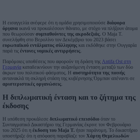
Η εισαγγελία ανέφερε ότι η ομάδα χρησιμοποιούσε
διάφορα
όργανα
ικανά να προκαλέσουν θάνατο, με στόχο να πλήξουν άτομα
που θεωρούσαν
συμπαθούντες της ακροδεξιάς
. Ο Maja T.
συνελήφθη στο Βερολίνο τον Δεκέμβριο του 2023 βάσει
ευρωπαϊκού εντάλματος σύλληψης
και εκδόθηκε στην Ουγγαρία
παρά τις
έντονες νομικές αντιρρήσεις
.
Παρόμοιες υποθέσεις που αφορούν τη δράση της
Antifa Ost στη
Γερμανία
καταδεικνύουν την αυξανόμενη ένταση μεταξύ των δύο
άκρων του πολιτικού φάσματος. Η
αυστηρότητα της ποινής
αντανακλά τη σκληρή στάση της κυβέρνησης Όρμπαν απέναντι σε
αριστεριστικές οργανώσεις
.
Η διπλωματική ένταση και το ζήτημα της
έκδοσης
Η υπόθεση προκάλεσε
διπλωματικό επεισόδιο
όταν το
Συνταγματικό Δικαστήριο της Γερμανίας έκρινε τον Φεβρουάριο
του 2025 ότι η
έκδοση του Maja T.
ήταν παράνομη. Το δικαστήριο
υποστήριξε ότι η απόφαση παραβίαζε τον
Χάρτη Θεμελιωδών