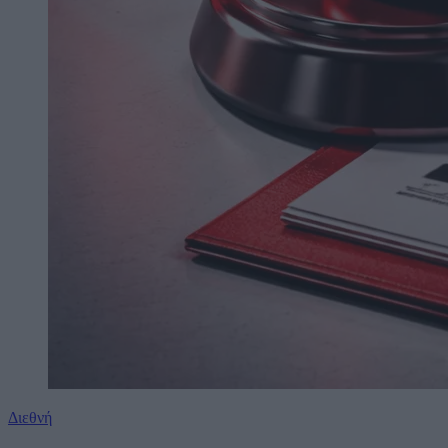
Διεθνή