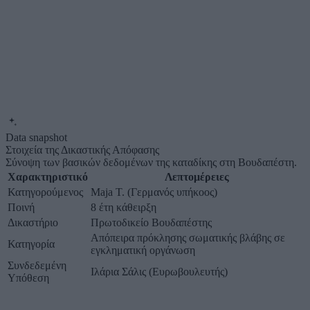
Data snapshot
Στοιχεία της Δικαστικής Απόφασης
Σύνοψη των βασικών δεδομένων της καταδίκης στη Βουδαπέστη.
Χαρακτηριστικό
Λεπτομέρειες
Κατηγορούμενος
Maja T. (Γερμανός υπήκοος)
Ποινή
8 έτη κάθειρξη
Δικαστήριο
Πρωτοδικείο Βουδαπέστης
Απόπειρα πρόκλησης σωματικής βλάβης σε
Κατηγορία
εγκληματική οργάνωση
Συνδεδεμένη
Ιλάρια Σάλις (Ευρωβουλευτής)
Υπόθεση