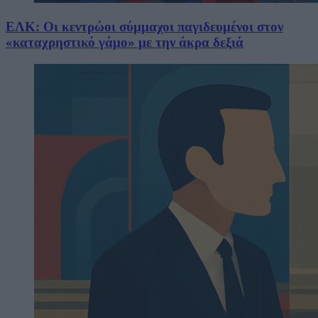
ΕΛΚ: Οι κεντρώοι σύμμαχοι παγιδευμένοι στον
«καταχρηστικό γάμο» με την άκρα δεξιά