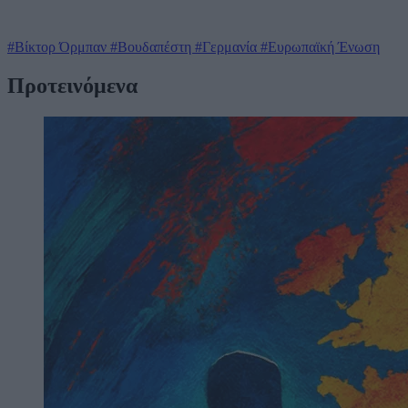
#Βίκτορ Όρμπαν
#Βουδαπέστη
#Γερμανία
#Ευρωπαϊκή Ένωση
Προτεινόμενα