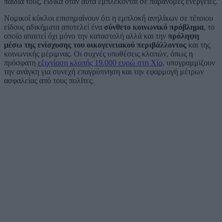
παιδιά τους, ειδικά όταν αυτά εμπλέκονται σε παράνομες ενέργειες.
Νομικοί κύκλοι επισημαίνουν ότι η εμπλοκή ανηλίκων σε τέτοιου
είδους αδικήματα αποτελεί ένα
σύνθετο κοινωνικό πρόβλημα
, το
οποίο απαιτεί όχι μόνο την καταστολή αλλά και την
πρόληψη
μέσω της ενίσχυσης του οικογενειακού περιβάλλοντος
και της
κοινωνικής μέριμνας. Οι συχνές υποθέσεις κλοπών, όπως η
πρόσφατη
εξιχνίαση κλοπής 19.000 ευρώ στη Χίο
, υπογραμμίζουν
την ανάγκη για συνεχή επαγρύπνηση και την εφαρμογή μέτρων
ασφαλείας από τους πολίτες.