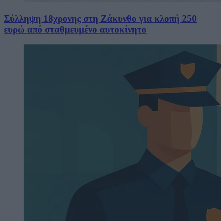
Σύλληψη 18χρονης στη Ζάκυνθο για κλοπή 250
ευρώ από σταθμευμένο αυτοκίνητο