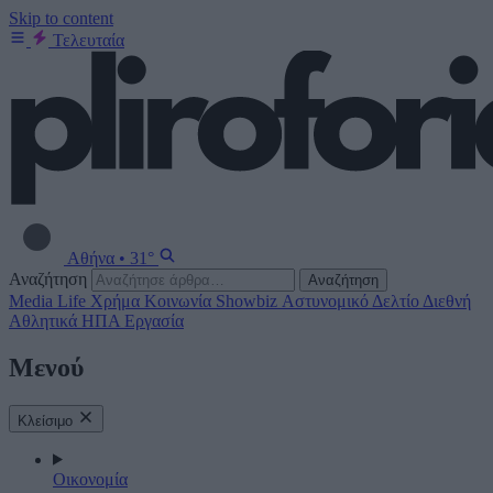
Skip to content
Τελευταία
Αθήνα
•
31°
Αναζήτηση
Αναζήτηση
Media
Life
Χρήμα
Κοινωνία
Showbiz
Αστυνομικό Δελτίο
Διεθνή
Αθλητικά
ΗΠΑ
Εργασία
Μενού
Κλείσιμο
Οικονομία