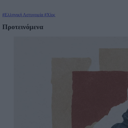
#Ελληνική Αστυνομία
#Χίος
Προτεινόμενα