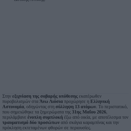
Στην
εξιχνίαση της σοβαρής υπόθεσης
εκατέρωθεν
πυροβολισμών στα
Άνω Λιόσια
προχώρησε η
Ελληνική
Αστυνομία
, οδηγώντας στη
σύλληψη 13 ατόμων
. Το περιστατικό,
που σημειώθηκε τα ξημερώματα της
31ης Μαΐου 2026
,
περιλάμβανε
ένοπλη συμπλοκή
έξω από οικία, με αποτέλεσμα τον
τραυματισμό δύο προσώπων
από σκάγια καραμπίνας και την
πρόκληση εκτεταμένων φθορών σε περιουσίες.