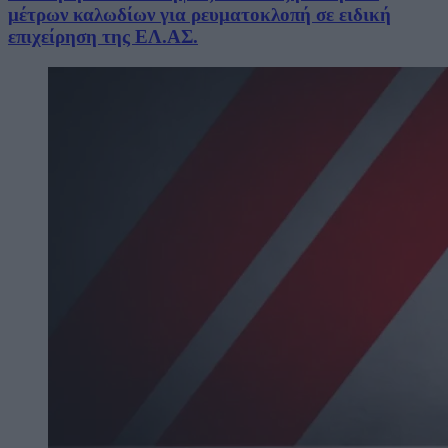
μέτρων καλωδίων για ρευματοκλοπή σε ειδική
επιχείρηση της ΕΛ.ΑΣ.