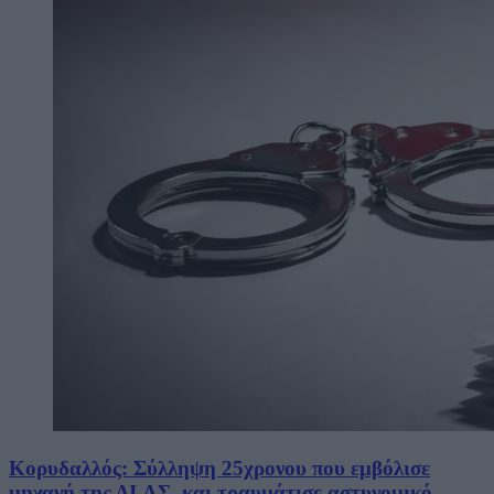
Κορυδαλλός: Σύλληψη 25χρονου που εμβόλισε
μηχανή της ΔΙ.ΑΣ. και τραυμάτισε αστυνομικό