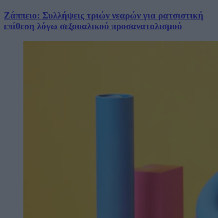
Ζάππειο: Συλλήψεις τριών νεαρών για ρατσιστική
επίθεση λόγω σεξουαλικού προσανατολισμού