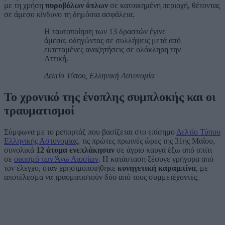
με τη χρήση
πυροβόλων όπλων
σε κατοικημένη περιοχή, θέτοντας
σε άμεσο κίνδυνο τη δημόσια ασφάλεια.
Η ταυτοποίηση των 13 δραστών έγινε
άμεσα, οδηγώντας σε συλλήψεις μετά από
εκτεταμένες αναζητήσεις σε ολόκληρη την
Αττική.
Δελτίο Τύπου, Ελληνική Αστυνομία
Το χρονικό της ένοπλης συμπλοκής και οι
τραυματισμοί
Σύμφωνα με το ρεπορτάζ που βασίζεται στο επίσημο
Δελτίο Τύπου
Ελληνικής Αστυνομίας
, τις πρώτες πρωινές ώρες της 31ης Μαΐου,
συνολικά
12 άτομα ενεπλάκησαν
σε άγριο καυγά έξω από σπίτι
σε
οικισμό των Άνω Λιοσίων
. Η κατάσταση ξέφυγε γρήγορα από
τον έλεγχο, όταν χρησιμοποιήθηκε
κυνηγετική καραμπίνα
, με
αποτέλεσμα να τραυματιστούν δύο από τους συμμετέχοντες.