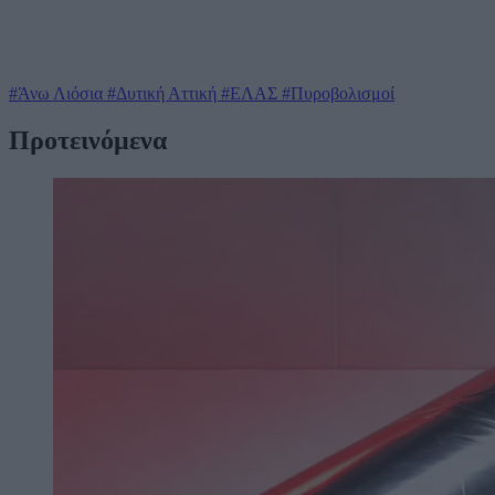
#Άνω Λιόσια
#Δυτική Αττική
#ΕΛΑΣ
#Πυροβολισμοί
Προτεινόμενα