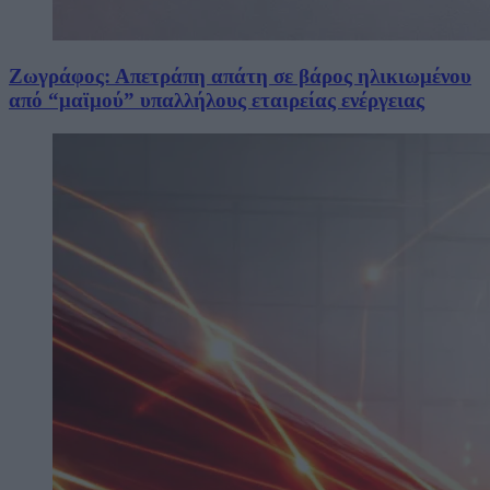
Ζωγράφος: Απετράπη απάτη σε βάρος ηλικιωμένου
από “μαϊμού” υπαλλήλους εταιρείας ενέργειας