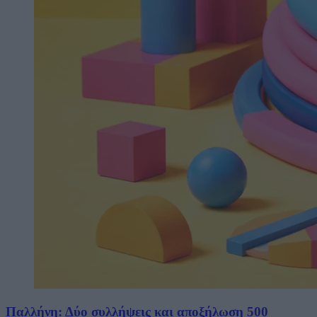
Παλλήνη: Δύο συλλήψεις και αποξήλωση 500